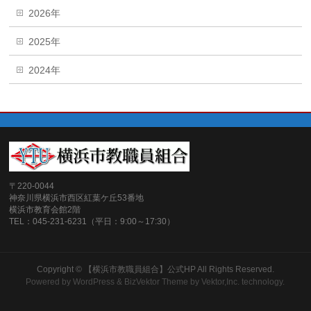
2026年
2025年
2024年
〒220-0044
神奈川県横浜市西区紅葉ケ丘53番地
横浜市教育会館2階
TEL：045-231-6231（平日：9:00～17:30）
Copyright ©
【横浜市教職員組合】公式HP
All Rights Reserved.
Powered by
WordPress
&
BizVektor Theme
by
Vektor,Inc.
technology.