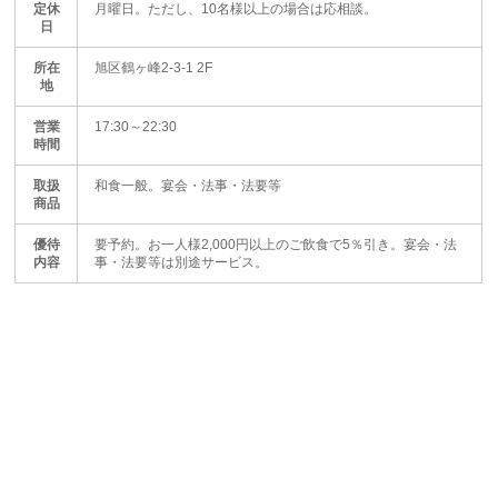
定休
月曜日。ただし、10名様以上の場合は応相談。
日
所在
旭区鶴ヶ峰2-3-1 2F
地
営業
17:30～22:30
時間
取扱
和食一般。宴会・法事・法要等
商品
優待
要予約。お一人様2,000円以上のご飲食で5％引き。宴会・法
内容
事・法要等は別途サービス。